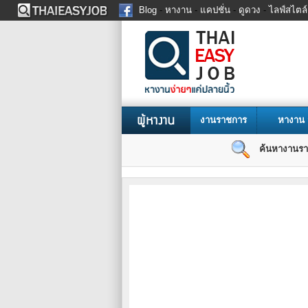
Blog
-
หางาน
-
แคปชั่น
-
ดูดวง
-
ไลฟ์สไตล์
งานราชการ
หางาน
ค้นหางานรา